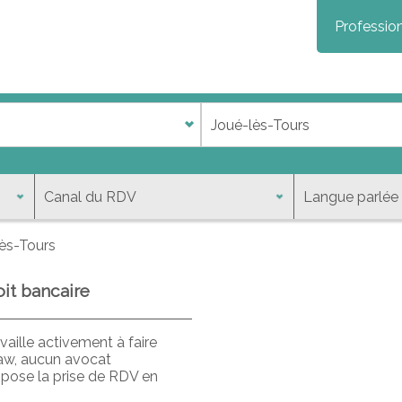
Profession
ès-Tours
oit bancaire
aille activement à faire
law, aucun avocat
opose la prise de RDV en