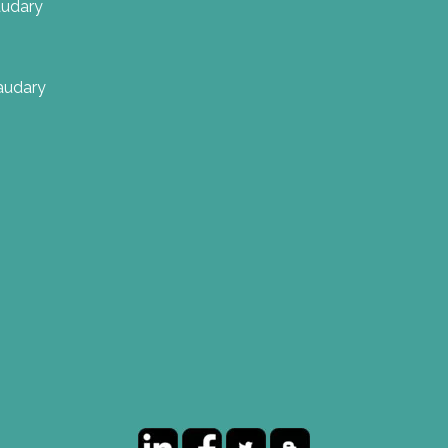
audary
naudary